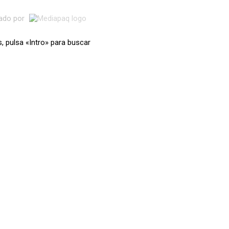
lado por
s, pulsa «Intro» para buscar