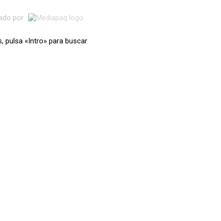
lado por
s, pulsa «Intro» para buscar