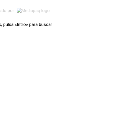
lado por
s, pulsa «Intro» para buscar