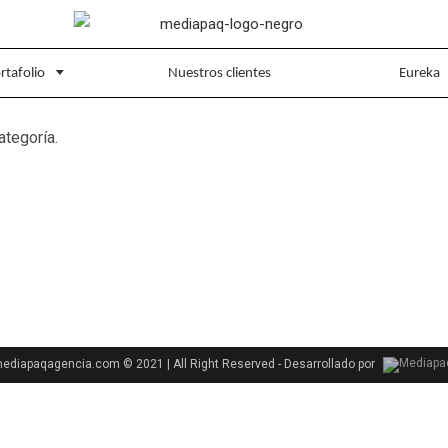
rtafolio
Nuestros clientes
Eureka
ategoría.
diapaqagencia.com © 2021 | All Right Reserved - Desarrollado por