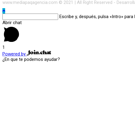
www.mediapaqagencia.com © 2021 | All Right Reserved - Desarrol
Buscar
Escribe y, después, pulsa «Intro» para
en
Abrir chat
esta
web
1
Powered by
¿En que te podemos ayudar?