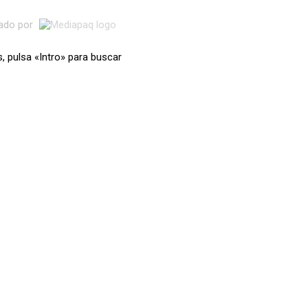
lado por
s, pulsa «Intro» para buscar