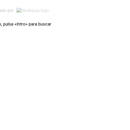
lado por
s, pulsa «Intro» para buscar