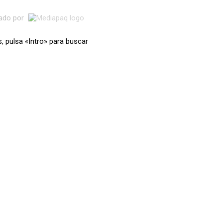
lado por
s, pulsa «Intro» para buscar