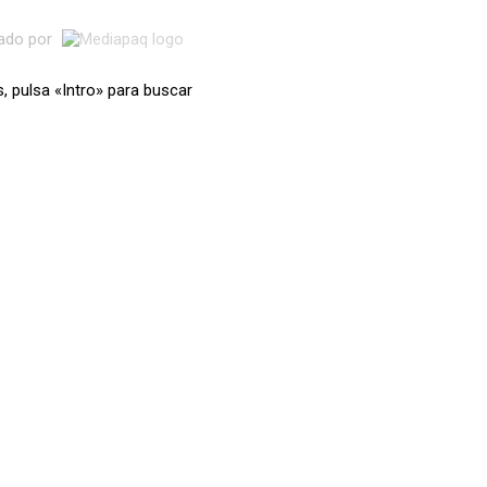
lado por
s, pulsa «Intro» para buscar