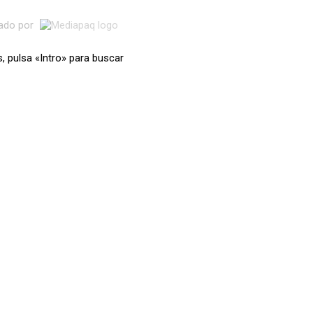
lado por
s, pulsa «Intro» para buscar