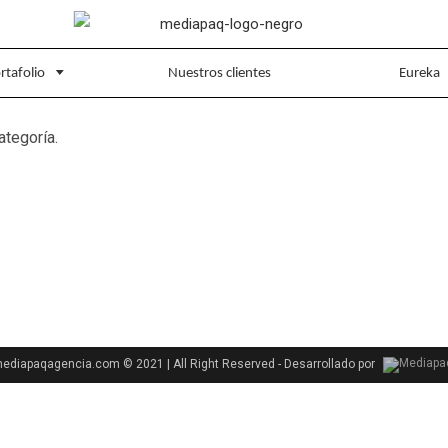
rtafolio
Nuestros clientes
Eureka
ategoría.
diapaqagencia.com © 2021 | All Right Reserved - Desarrollado por