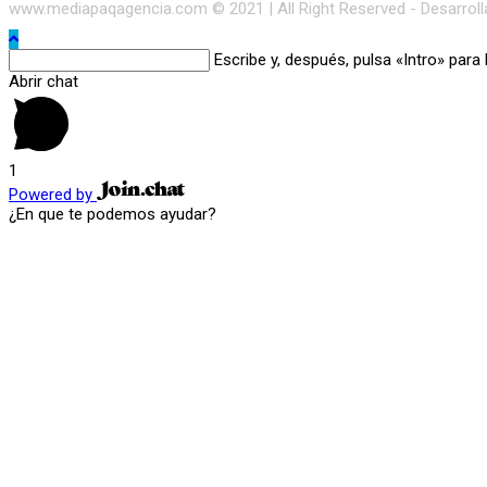
www.mediapaqagencia.com © 2021 | All Right Reserved - Desarrol
Buscar
Escribe y, después, pulsa «Intro» para
en
Abrir chat
esta
web
1
Powered by
¿En que te podemos ayudar?