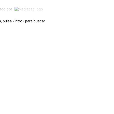
lado por
s, pulsa «Intro» para buscar