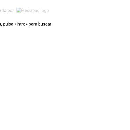
lado por
s, pulsa «Intro» para buscar