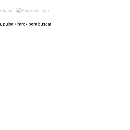
lado por
s, pulsa «Intro» para buscar