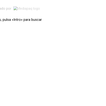
lado por
s, pulsa «Intro» para buscar