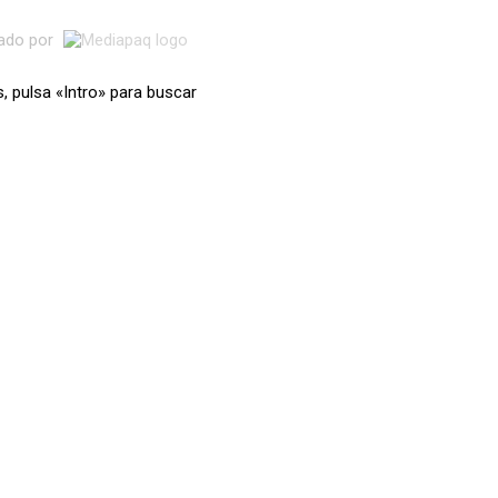
lado por
s, pulsa «Intro» para buscar