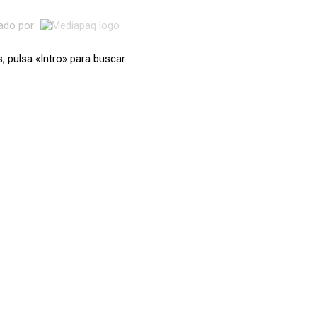
lado por
s, pulsa «Intro» para buscar