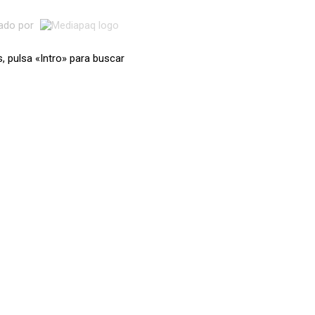
lado por
s, pulsa «Intro» para buscar