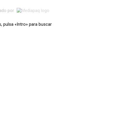
lado por
s, pulsa «Intro» para buscar